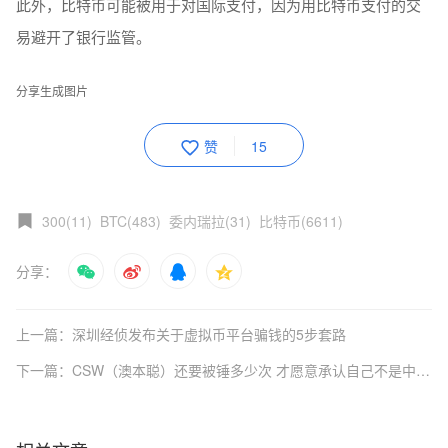
此外，比特币可能被用于对国际支付，因为用比特币支付的交
易避开了银行监管。
分享生成图片
赞
15
300(11)
BTC(483)
委内瑞拉(31)
比特币(6611)
分享：
上一篇：深圳经侦发布关于虚拟币平台骗钱的5步套路
下一篇：CSW（澳本聪）还要被锤多少次 才愿意承认自己不是中本聪的事实？