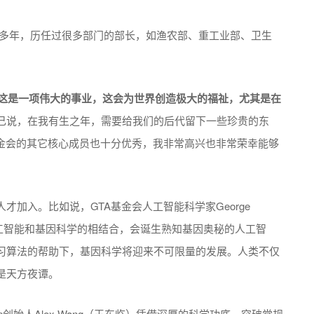
多年，历任过很多部门的部长，如渔农部、重工业部、卫生
这是一项伟大的事业，这会为世界创造极大的福祉，尤其是在
己说，在我有生之年，需要给我们的后代留下一些珍贵的东
基金会的其它核心成员也十分优秀，我非常高兴也非常荣幸能够
加入。比如说，GTA基金会人工智能科学家George
，他很看好人工智能和基因科学的相结合，会诞生熟知基因奥秘的人工智
习算法的帮助下，基因科学将迎来不可限量的发展。人类不仅
是天方夜谭。
in创始人Alex Wang（王东临）凭借深厚的科学功底，突破常规