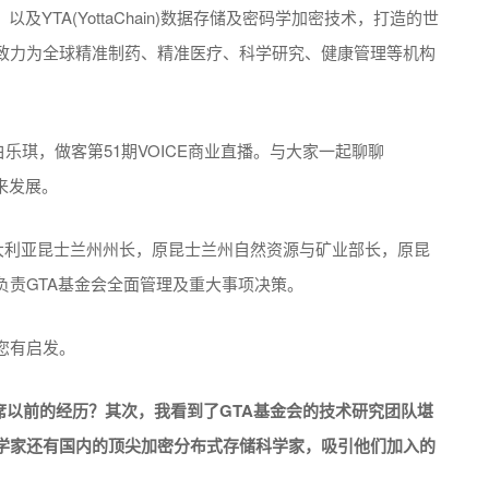
YTA(YottaChain)数据存储及密码学加密技术，打造的世
致力为全球精准制药、精准医疗、科学研究、健康管理等机构
亨利·白乐琪，做客第51期VOICE商业直播。与大家一起聊聊
与未来发展。
澳大利亚昆士兰州州长，原昆士兰州自然资源与矿业部长，原昆
负责GTA基金会全面管理及重大事项决策。
您有启发。
席以前的经历？
其次，我看到了GTA基金会的技术研究团队堪
学家还有国内的顶尖加密分布式存储科学家，吸引他们加入的