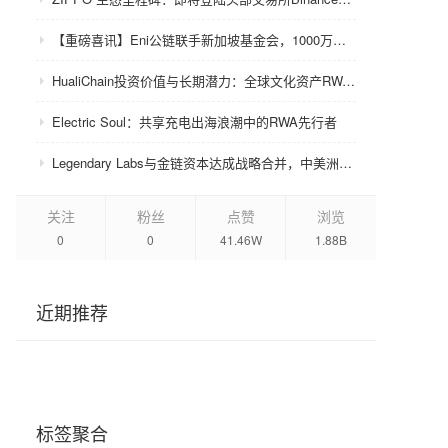
【重磅喜讯】Eni公链联手新加坡基金会，1000万美金赋能众环CRC！
HualiChain投资价值与长期潜力：全球文化资产RWA赛道的基础设施级机会正在形成
Electric Soul：共享充电出海浪潮中的RWA先行者
Legendary Labs与金链资本达成战略合并，中美洲牌照加持助力生态升级
关注
粉丝
点赞
浏览
0
0
41.46W
1.88B
近期推荐
标签聚合