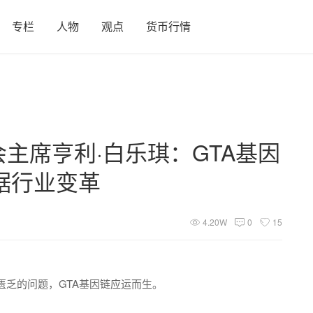
专栏
人物
观点
货币行情
基金会主席亨利·白乐琪：GTA基因
据行业变革
4.20W
0
15
乏的问题，GTA基因链应运而生。