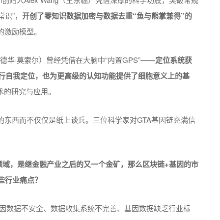
常识”，
开创了零知识数据加密与数据去重“鱼与熊掌兼得”的
的激励模型。
 （爱德华·莫索尔）曾经凭借在大脑中“内置GPS”——
定位系统获
进行自我定位，也为更高级的认知功能提供了细胞意义上的基
术的研究与应用。
的东西而不仅仅是纸上谈兵。三位科学家对GTA基因链充满信
领域，是继金融产业之后的又一个金矿，那么区块链+基因的市
些行业痛点？
因数据不安全、数据收集系统不完善、基因数据缺乏行业标