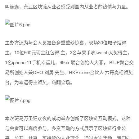
术的发展成果，NST利用区 块链技术，促进行业再发展，为内
容生产者和消费者提供开放、公平和民主的互联网设施， 让全
球数字娱乐内容更容易传播，推动行业价值交流与价值肯定。
现场惊喜并非止步于此，来自日本的 QUARS ceo&fonder 角谷
茂澍 先生，外宾小柳荣一与滨崎健一的精彩亮相，引发现场尖
叫连连，东亚区块链从业者感受到国内从业者的热情与力量。
主办方还为与会人员准备多重重磅惊喜，现场30位电子烟得
主，10位500元现金红包得 主，2名苹果手表iwatch大奖得主，
1名iphone 11手机幸运儿，99ex 联合创始人大菲， BiUP聚合交