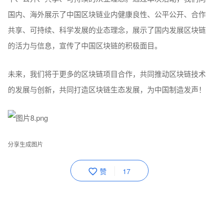
易所创始人兼CEO 刘勇 先生、HKEx.one合伙人 六哥亮相颁奖
台，为幸运得主颁奖，嗨翻全场。
本次斑马万圣狂欢夜的成功举办创新了区块链互动模式，这种
与会者可以高度参与，多变互动的方式展示了区块链行业公
平、公开、共享、可持续的从业理念。通过本次活动，我们向
国内、海外展示了中国区块链业内健康良性、公平公开、合作
共享、可持续、科学发展的业态理念，展示了国内发展区块链
的活力与信息，宣传了中国区块链的积极面目。
未来，我们将于更多的区块链项目合作，共同推动区块链技术
的发展与创新，共同打造区块链生态发展，为中国制造发声！