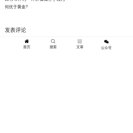
相关文章
17万美元没了，他用亲身经历告
比特币先驱：比特币将达到25万
诉你备份钱包有多重要！
美元，加密货币领域的Facebook
首页
搜索
文章
公众号
迟早会出现
比特币作为一种价值储存手段为
何优于黄金?
发表评论
评分