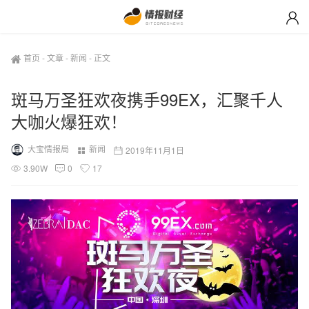
首页
-
文章
-
新闻
-
正文
斑马万圣狂欢夜携手99EX，汇聚千人
大咖火爆狂欢！
大宝情报局
新闻
2019年11月1日
3.90W
0
17