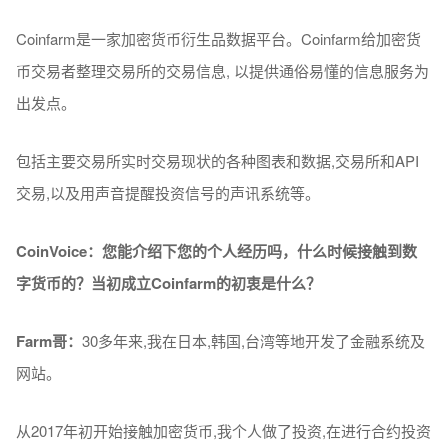
Coinfarm是一家加密货币衍生品数据平台。Coinfarm给加密货
币交易者整理交易所的交易信息, 以提供通俗易懂的信息服务为
出发点。
包括主要交易所实时交易现状的各种图表和数据,交易所和API
交易,以及用声音提醒投资信号的声讯系统等。
CoinVoice：您
能介
绍
下
您的个
人经历
吗
，什
么时
候接
触
到
数
字
货币
的？
当
初成立Coinfarm的初衷是什
么
？
Farm
哥：
30多年来,我在日本,韩国,台湾等地开发了金融系统及
网站。
从2017年初开始接触加密货币,我个人做了投资,在进行合约投资