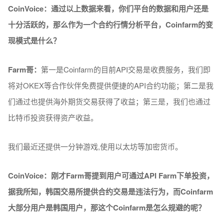
CoinVoice：通过以上数据来看，
你们
平台的
数
据和用
户还
是
十分活
跃
的，那
么
作
为
一
个
合
约
行情分析平台，Coinfarm的
变
现
模式是什
么
？
Farm
哥：
第一是Coinfarm的目前API交易是收费服务，我们即
将对OKEX等合作伙伴免费提供便捷的API合约功能；第二是我
们通过也提供海外期货交易获得了收益；第三是，我们也通过
比特币投资获得资产收益。
我们最近还提供一分钟游戏,使用以太坊等加密货币。
CoinVoice：刚
才Farm哥提到用
户
可通
过
API Farm
下
单
投
资
，
据我所知，
韩国
交易所提供合
约
交易是
违
法行
为
，而Coinfarm
大部分用
户
是
韩国
用
户
，那
这个
Coinfarm
是
怎么规
避的呢？