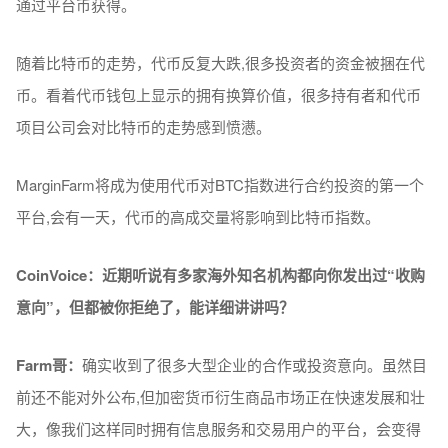
通过平台币获得。
随着比特币的走势，代币反复大跌,很多投资者的资金被捆在代
币。看着代币钱包上显示的拥有换算价值，很多持有者和代币
项目公司会对比特币的走势感到愤懑。
MarginFarm将成为使用代币对BTC指数进行合约投资的第一个
平台,会有一天，代币的高成交量将影响到比特币指数。
CoinVoice：近期听
说
有多家海外知名机
构
都向
你发
出
过
“
收
购
意向”，但都被
你
拒
绝
了，能
详细讲讲吗
？
Farm
哥：
确实收到了很多大型企业的合作或投资意向。虽然目
前还不能对外公布,但加密货币衍生商品市场正在快速发展和壮
大，像我们这样同时拥有信息服务和交易用户的平台，会变得