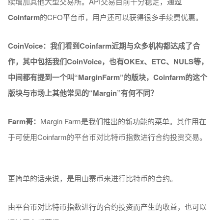
续增加其他大型交易所。API交易目前十分稳定，通
过
Coinfarm
的CFO平台币，用户还可以获得很多手续费优惠。
CoinVoice：我
们
看到Coinfarm近期
与众
多机
构
都
达
成了合
作，其中包括我
们
CoinVoice
，也有OKEx、ETC、NULS等，
中
间
都有提到一
个
叫“MarginFarm”的版
块
，Coinfarm的
这个
版
块与
市
场
上其他常
见
的“Margin”有何不同？
Farm
哥：
Margin Farm是我们推出的新功能的菜单。其作用在
于可使用Coinfarm的平台币对比特币指数进行合约投资交易。
更简单的话来说，是用山寨币来进行比特币的合约。
由平台币对比特币指数进行的合约投资而产生的收益，也可以