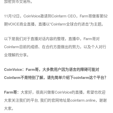
加密货币交易所。
11月12日，CoinVoice邀请到Coinfarm CEO，Farm哥做客第52
期VOICE商业直播，直播以“Coinfarm全球合约进击”为主题。
以下是我们对于直播对话内容的整理，直播中，Farm哥对
Coinfarm目前的成绩、在合约方面做出的努力，以及个人对行
业理解的分享。
CoinVoice：Farm
哥，大多
数
用
户
因
为语
言的障碍可能
对
Coinfarm
不是特
别
了解，
请
先
简单
介
绍
下coinfarm
这个
平台？
Farm
哥：
大家好，很高兴做客CoinVoice的直播，希望也欢迎
大家关注我们的平台, 我们的官网地址是coinfarm.online，谢谢
大家。