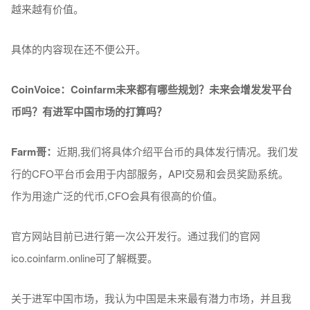
越来越有价值。
具体的内容现在还不便公开。
CoinVoice：Coinfarm
未
来
都有
哪
些
规划
？
未
来会增发发
平台
币吗
？
有
进军
中
国
市
场
的打算
吗
？
Farm
哥：
近期,我们将具体介绍平台币的具体发行情况。我们发
行的CFO平台币会用于内部服务，API交易和会员奖励系统。
作为用途广泛的代币,CFO会具有很高的价值。
官方网站目前已进行第一次公开发行。通过我们的官网
ico.coinfarm.online可了解概要。
关于进军中国市场，我认为中国是未来最有潜力市场，并且我