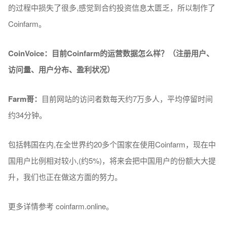
的过程中损失了很多,感觉到合约投资信息太匮乏，所以制作了
Coinfarm。
CoinVoice：目前Coinfarm的
运营数
据
怎么样
？
（注
册
用
户
、
访问
量、用
户
分布、盈利
状况
）
Farm
哥：
目前网站的访问者数每天约7万多人，平均停留时间
约34分钟。
包括韩国在内,在全世界约20多个国家在使用Coinfarm，现在中
国用户比例相对较小,(约5%)，将来会把中国用户的份额大大提
升，我们也正在做这方面的努力。
更多详情参考 coinfarm.online。