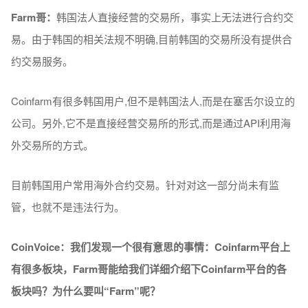
Farm
哥：
韩国法人直接经营的交易所，事实上无法进行合约交
易。由于韩国的相关法规不明确,目前韩国的交易所没有提供合
约交易服务。
Coinfarm有很多韩国用户,但不是韩国法人,而是在塞舌尔设立的
公司。另外,它不是直接经营交易所的形式,而是通过API利用海
外交易所的方式。
目前韩国用户常用海外合约交易。针对对这一部分尚未有监
管，也就不是违法行为。
CoinVoice：我
们发现
一
个
很有意思的事情：
Coinfarm平台上
有很多板
块
，Farm哥能
给
我
们详细
介
绍
下Coinfarm平台的各
板
块吗
？
为
什
么
要叫“Farm”呢？