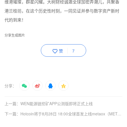
维港璀璨，群星闪耀。大树财经诚邀全球加密弄潮儿，共聚香
港兰桂坊，在这个历史性时刻，一同见证并参与数字资产新时
代的到来！
分享生成图片
赞
7
分享：
上一篇：WEN能源链挖矿APP公测版即将正式上线
下一篇：Hotcoin将于8月28日 18:00全球首发上线metaox（METAOX）