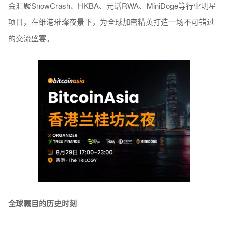
会汇聚SnowCrash、HKBA、元话RWA、MiniDoge等行业明星
项目，在维港璀璨夜景下，为全球加密精英打造一场不可错过
的交流盛宴。
全球瞩目的历史时刻