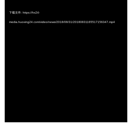
频
播
下载文件: https://hx24-
放
media.huoxing24.com/video/news/2018/08/31/20180831165517156347.mp4
器