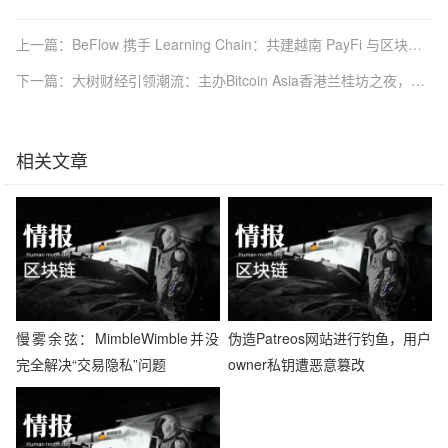
上一篇：BeFlow 携手 Learning Chain：共建越南 PayFi 与区块链生态
下一篇：大树财经引领潮流：主办Bitcoin Asia香港兰桂坊之夜，携手MiniDoge共创加密盛宴
相关文章
慢雾余弦：MimbleWimble并没
伪造Patreos网站进行钓鱼，用户
完全解决“交易隐私”问题
owner私钥遭恶意篡改