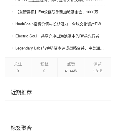
【重磅喜讯】Eni公链联手新加坡基金会，1000万美金赋能众环CRC！
HualiChain投资价值与长期潜力：全球文化资产RWA赛道的基础设施级机会正在形成
Electric Soul：共享充电出海浪潮中的RWA先行者
Legendary Labs与金链资本达成战略合并，中美洲牌照加持助力生态升级
关注
粉丝
点赞
浏览
0
0
41.44W
1.81B
近期推荐
标签聚合