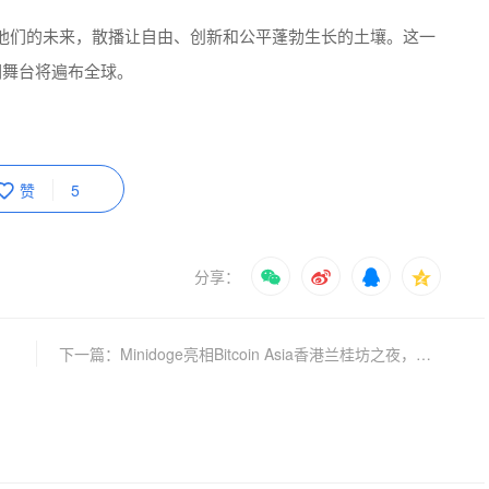
他们的未来，散播让自由、创新和公平蓬勃生长的土壤。这一
们舞台将遍布全球。
赞
5
分享：
长引擎
下一篇：Minidoge亮相Bitcoin Asia香港兰桂坊之夜，技术创新与社交融合展现新活力