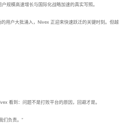
是用户规模高速增长与国际化战略加速的真实写照。
场的用户大批涌入，Nivex 正迎来快速跃迁的关键时刻。但越
中 Nivex 看到：问题不是打败平台的原因，回避才是。
我们负责。”