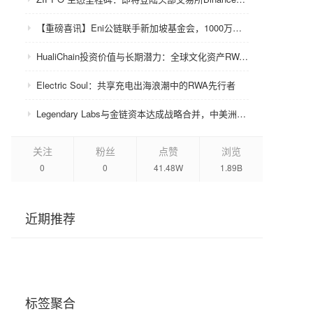
【重磅喜讯】Eni公链联手新加坡基金会，1000万美金赋能众环CRC！
HualiChain投资价值与长期潜力：全球文化资产RWA赛道的基础设施级机会正在形成
Electric Soul：共享充电出海浪潮中的RWA先行者
Legendary Labs与金链资本达成战略合并，中美洲牌照加持助力生态升级
关注
粉丝
点赞
浏览
0
0
41.48W
1.89B
近期推荐
标签聚合