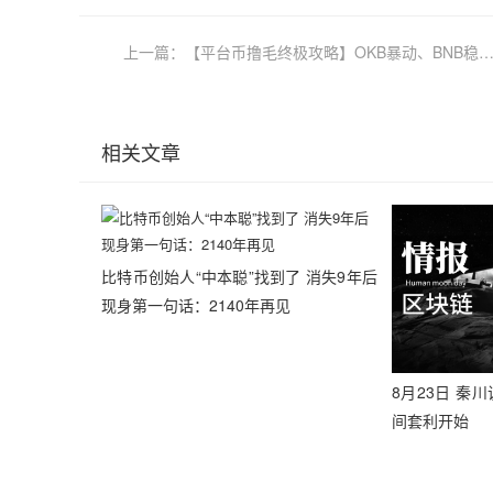
上一篇：【平台币撸毛终极攻略】OKB暴动、BNB稳如狗、WBS异军突起！手把手教你薅遍交易
相关文章
比特币创始人“中本聪”找到了 消失9年后
现身第一句话：2140年再见
8月23日 秦
间套利开始