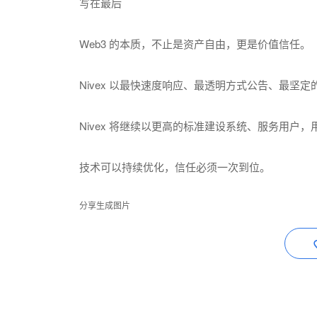
写在最后
Web3 的本质，不止是资产自由，更是价值信任。
Nivex 以最快速度响应、最透明方式公告、最坚
Nivex 将继续以更高的标准建设系统、服务用户
技术可以持续优化，信任必须一次到位。
分享生成图片