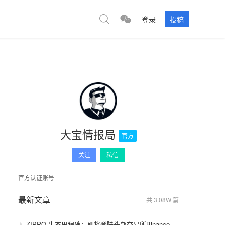
登录
投稿
大宝情报局
官方
关注
私信
官方认证账号
最新文章
共 3.08W 篇
ZIPPO 生态里程碑：即将登陆头部交易所Binance，GameFi 与通缩模型开启价值飞轮