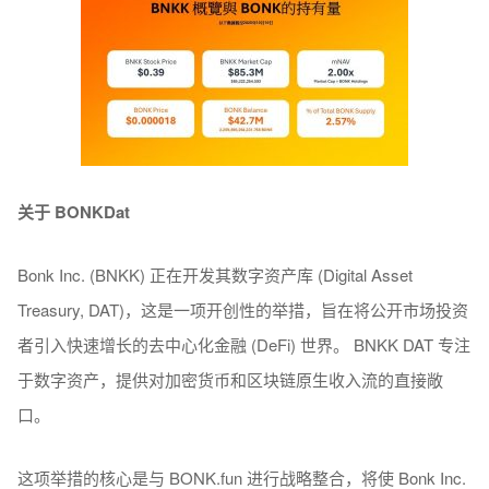
关于 BONKDat
Bonk Inc. (BNKK) 正在开发其数字资产库 (Digital Asset
Treasury, DAT)，这是一项开创性的举措，旨在将公开市场投资
者引入快速增长的去中心化金融 (DeFi) 世界。 BNKK DAT 专注
于数字资产，提供对加密货币和区块链原生收入流的直接敞
口。
这项举措的核心是与 BONK.fun 进行战略整合，将使 Bonk Inc.