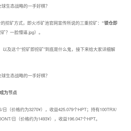
相结合的挖矿方式，即火币矿池官网宣传所说的三重挖矿：
“锁仓即
矿？一脸懵逼.jpg）。
，以及这个“挖矿即挖矿”到底是什么鬼，接下来给大家详细解
币成为节点
价格约为3270¥），收益425.079个HPT；持有100TRX/
ONT/日（价格约为1493¥），收益196.047个HPT。