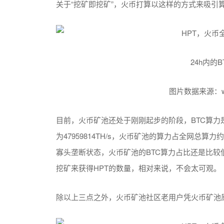
关于“挖矿即挖矿”，火币打算以这样的方式来吸引
24h内的
图片数据来源：www.b
目前，火币矿池还处于刚刚起步的阶段，BTC算力是320.00
为47959814TH/s，火币矿池的算力占全网总算
寡头垄断状态，火币矿池的BTC算力占比还是比
挖矿来获得HPT的数量，相对来说，不会太可观。
除以上三点之外，火币矿池社区老用户凭火币矿池原