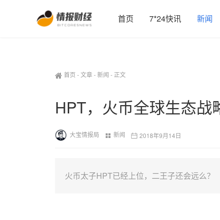
首页
7*24快讯
新闻
首页
-
文章
-
新闻
-
正文
HPT，火币全球生态战
大宝情报局
新闻
2018年9月14日
火币太子HPT已经上位，二王子还会远么？