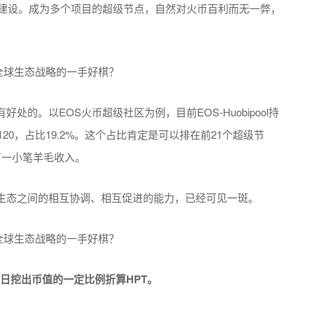
区建设。成为多个项目的超级节点，自然对火币百利而无一弊，
的。以EOS火币超级社区为例，目前EOS-Huobipool持
45120，占比19.2%。这个占比肯定是可以排在前21个超级节
有一小笔羊毛收入。
生态之间的相互协调、相互促进的能力，已经可见一斑。
日挖出币值的一定比例折算HPT。