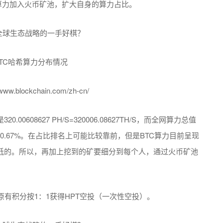
算力加入火币矿池，扩大自身的算力占比。
BTC哈希算力分布情况
lockchain.com/zh-cn/
608627 PH/S=320006.08627TH/S，而全网算力总值
力约0.67%。在占比排名上可能比较靠前，但是BTC算力目前呈现
较低的。所以，再加上挖到的矿要细分到每个人，通过火币矿池
有积分按1：1获得HPT空投（一次性空投）。