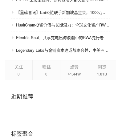
【重磅喜讯】Eni公链联手新加坡基金会，1000万美金赋能众环CRC！
HualiChain投资价值与长期潜力：全球文化资产RWA赛道的基础设施级机会正在形成
Electric Soul：共享充电出海浪潮中的RWA先行者
Legendary Labs与金链资本达成战略合并，中美洲牌照加持助力生态升级
关注
粉丝
点赞
浏览
0
0
41.44W
1.81B
近期推荐
标签聚合