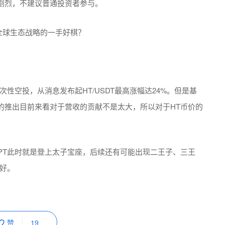
剧烈，不建议普通投资者参与。
次性空投，从消息发布起HT/USDT最高涨幅达24%。但是基
的推出目前来看对于营收的贡献不是太大，所以对于HT币价的
PT此时就是登上太子宝座，后续还有可能出现二王子、三王
好。
赞
19