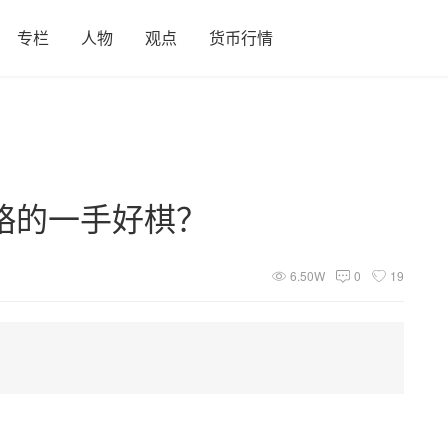
专栏
人物
观点
货币行情
略的一手好棋？
6.50W
0
19