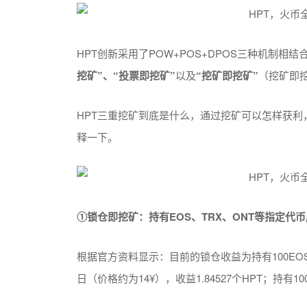
HPT创新采用了POW+POS+DPOS三种机制
挖矿”、“投票即挖矿”
以及
“挖矿即挖矿”
（挖矿即挖
HPT三重挖矿到底是什么，通过挖矿可以怎样获利
释一下。
①锁仓即挖矿：持有EOS、TRX、ONT等指定代
根据官方资料显示：目前的锁仓收益为持有100EOS/日（
日（价格约为14¥），收益1.84527个HPT；持有100